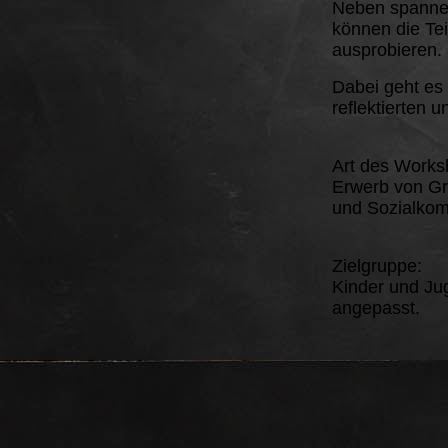
Neben spannen
können die Tei
ausprobieren.
Dabei geht es
reflektierten 
Art des Works
Erwerb von Gr
und Sozialkom
Zielgruppe:
Kinder und Jug
angepasst.