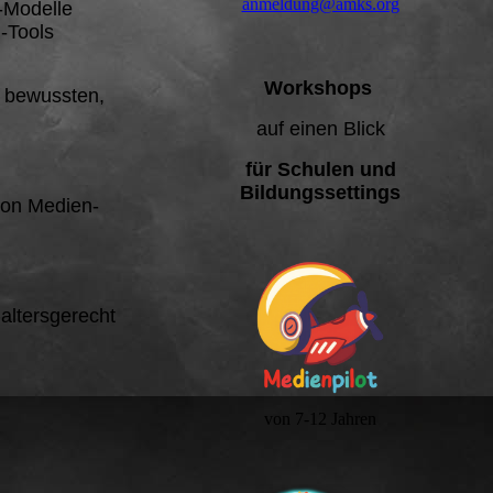
anmeldung@amks.org
-Modelle
-Tools
Workshops
n bewussten,
auf einen Blick
für Schulen und
Bildungssettings
von Medien-
altersgerecht
von 7-12 Jahren