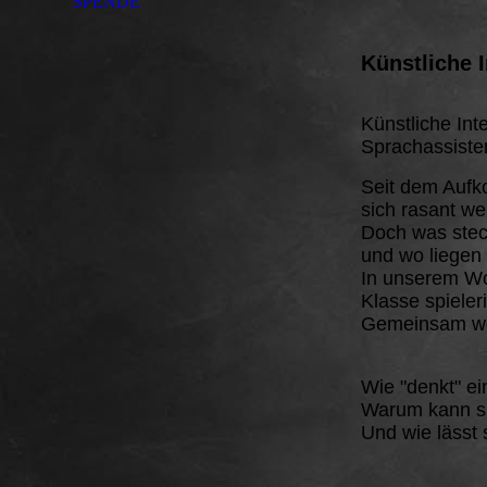
SPENDE
Künstliche I
Künstliche Inte
Sprachassisten
Seit dem Aufk
sich rasant wei
Doch was steck
und wo liegen
In unserem Wo
Klasse spieler
Gemeinsam werf
Wie "denkt" ei
Warum kann s
Und wie lässt 