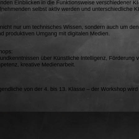
den Einblicken in die Funktionsweise verschiedener KI
lnehmenden selbst aktiv werden und unterschiedliche KI
 nicht nur um technisches Wissen, sondern auch um de
und produktiven Umgang mit digitalen Medien.
hops:
undkenntnissen über Künstliche Intelligenz, Förderung 
petenz, kreative Medienarbeit.
endliche von der 4. bis 13. Klasse – der Workshop wird 