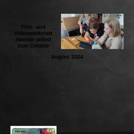
Film- und
Videowerkstatt
#werde selbst
zum Creator
August 2024