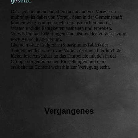
gesetzt
.
Dass jede teilnehmende Person ein anderes Vorwissen
mitbringt, ist dabei von Vorteil, denn in der Gemeinschaft
können wir zusammen mehr daraus machen und das
Wissen und die Fähigkeiten ausbauen und erproben.
Vorwissen und Erfahrungen sind also weder Voraussetzung
noch Ausschlusskriterium.
Eigene mobile Endgeräte (Smartphone/Tablet) der
Teilnehmenden wären von Vorteil, da ihnen hierdurch der
lückenlose Anschluss an das Erarbeitete mit den in der
Gruppe vorgenommenen Einstellungen und dem
erarbeiteten Content weiterhin zur Verfügung steht.
Vergangenes