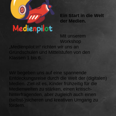
Ein Start in die Welt
der Medien.
Mit unserem
Workshop
„Medienpilot:in“ richten wir uns an
Grundschulen und Mittelstufen von den
Klassen 1 bis 6.
Wir begeben uns auf eine spannende
Entdeckungsreise durch die Welt der (digitalen)
Medien. Ziel ist es, Kinder frühzeitig für die
Medienwelten zu stärken, einen kritisch-
hinterfragenden, aber zugleich auch einen
(selbst-)sicheren und kreativen Umgang zu
fördern.