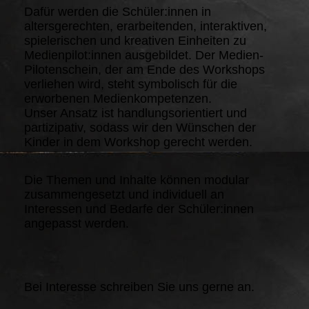
Dafür werden die Schüler:innen in
altersgerechten, erarbeitenden, interaktiven,
spielerischen und kreativen Einheiten zu
Medienpilot:innen ausgebildet. Der Medien-
Pilotenschein, der am Ende des Workshops
verliehen wird, steht symbolisch für die
erworbenen Medienkompetenzen.
Unser Ansatz ist handlungsorientiert und
partizipativ, sodass wir den Wünschen der
Kinder in dem Workshop gerecht werden.
Die Themen und Inhalte können modular
zusammengesetzt und individuell an
Interessen und Bedarfe der Schüler:innen
angepasst werden.
Bei Interesse schreiben Sie uns gerne an.