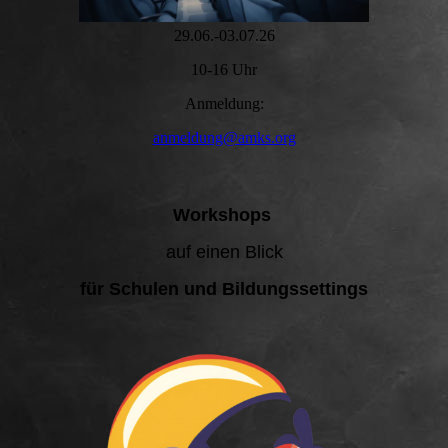
29.06.-03.07.26
10-16 Uhr
Anmeldung:
anmeldung@amks.org
Workshops
auf einen Blick
für Schulen und Bildungssettings