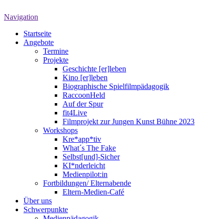
Navigation
Startseite
Angebote
Termine
Projekte
Geschichte [er]leben
Kino [er]leben
Biographische Spielfilmpädagogik
RaccoonHeld
Auf der Spur
fit4Live
Filmprojekt zur Jungen Kunst Bühne 2023
Workshops
Kre*app*tiv
What´s The Fake
Selbst[und]-Sicher
KI*nderleicht
Medienpilot:in
Fortbildungen/ Elternabende
Eltern-Medien-Café
Über uns
Schwerpunkte
Medienpädagogik