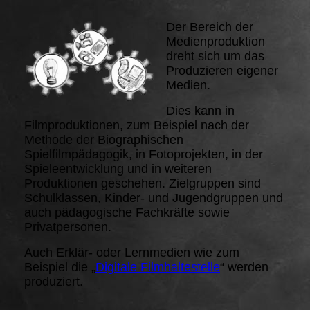
Der Bereich der
Medienproduktion
dreht sich um das
Produzieren eigener
Medien.
Dies kann in
Filmproduktionen, zum Beispiel nach der
Methode der Biographischen
Spielfilmpädagogik, in Fotoprojekten, in der
Spieleentwicklung und in weiteren
Produktionen geschehen. Zielgruppen sind
Schulklassen, Kinder- und Jugendgruppen und
auch pädagogische Fachkräfte sowie
Privatpersonen.
Auch Erklär- oder Lernmedien wie zum
Beispiel die „
Digitale Filmhaltestelle
“ werden
produziert.