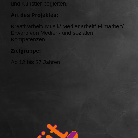
und Künstler begleiten.
Art des Projektes:
Kreativarbeit/ Musik/ Medienarbeit/ Filmarbeit/
Erwerb von Medien- und sozialen
Kompetenzen
Zielgruppe:
Ab 12 bis 27 Jahren