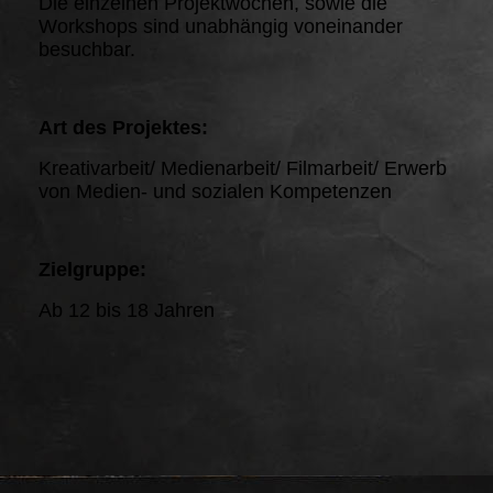
Die einzelnen Projektwochen, sowie die
Workshops sind unabhängig voneinander
besuchbar.
Art des Projektes:
Kreativarbeit/ Medienarbeit/ Filmarbeit/ Erwerb
von Medien- und sozialen Kompetenzen
Zielgruppe:
Ab 12 bis 18 Jahren