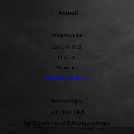
Aktuell
Projektwoche
29.06.-03.07.26
10-16 Uhr
Anmeldung:
anmeldung@amks.org
Workshops
auf einen Blick
für Schulen und Bildungssettings