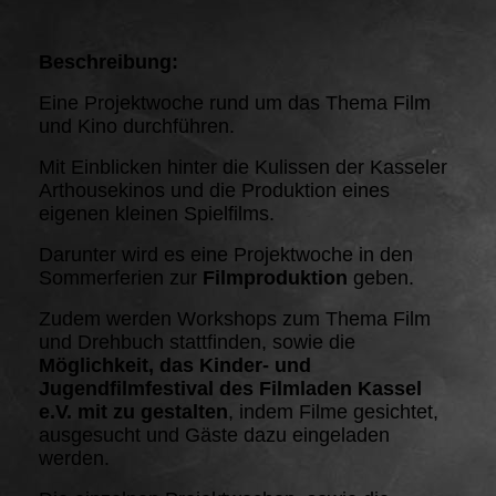
Beschreibung:
Eine Projektwoche rund um das Thema Film
und Kino durchführen.
Mit Einblicken hinter die Kulissen der Kasseler
Arthousekinos und die Produktion eines
eigenen kleinen Spielfilms.
Darunter wird es eine Projektwoche in den
Sommerferien zur
Filmproduktion
geben.
Zudem werden Workshops zum Thema Film
und Drehbuch stattfinden, sowie die
Möglichkeit, das Kinder- und
Jugendfilmfestival des Filmladen Kassel
e.V. mit zu gestalten
, indem Filme gesichtet,
ausgesucht und Gäste dazu eingeladen
werden.