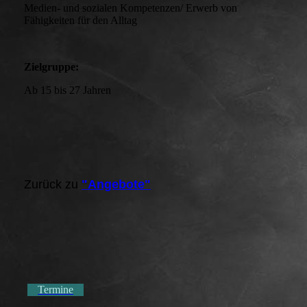
Medien- und sozialen Kompetenzen/ Erwerb von
Fähigkeiten für den Alltag
Zielgruppe:
Ab 15 bis 27 Jahren
Zurück zu
"Angebote"
Termine