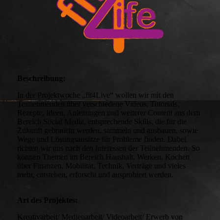
Beschreibung:
In der Projektwoche „fit4Live“ wollen wir mit den
Teilnehmenden über verschiedene Videos, Tutorials,
Rezepte, Ideen, Anleitungen und weiterer Content aus dem
Bereich Social Media, entsprechende Skills, die für die
Zukunft gebraucht werden, sammeln und ausbauen, sowie
Wege und Lösungsansätze für Probleme finden. Dabei
richten wir uns nach den Interessen der Teilnehmenden. So
können Themen im Bereich Haushalt, Werken, Kochen
über Finanzen, Mobilität, Technik, Verträge und vieles
mehr, entstehen, erforscht und ausprobiert werden.
Art des Projektes:
Kreativarbeit/ Medienarbeit/ Videoarbeit/ Erwerb von